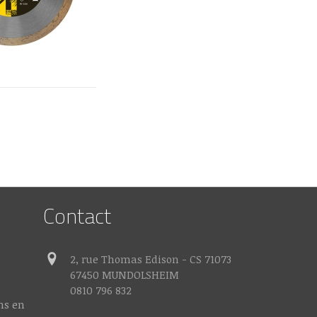
Contact

2, rue Thomas Edison - CS 71073
67450 MUNDOLSHEIM
0810 796 832
ns en