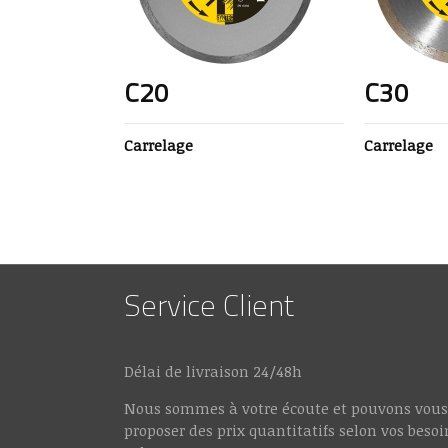
C20
C30
Carrelage
Carrelage
Service Client
Délai de livraison 24/48h
Nous sommes à votre écoute et pouvons vous
proposer des prix quantitatifs selon vos besoi