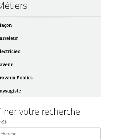
Métiers
açon
arreleur
lectricien
aveur
ravaux Publics
aysagiste
finer votre recherche
 clé