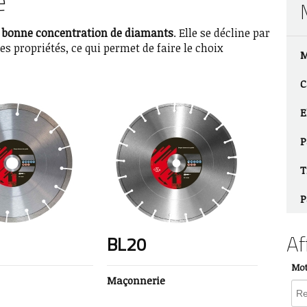
e
bonne concentration de diamants
. Elle se décline par
s propriétés, ce qui permet de faire le choix
M
C
E
P
T
P
Af
BL20
Mot
Maçonnerie