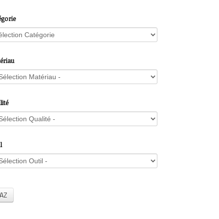
égorie
ériau
ité
l