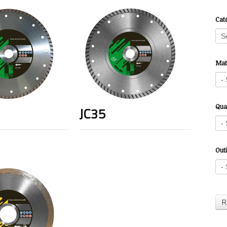
Cat
Mat
Qual
JC35
Outi